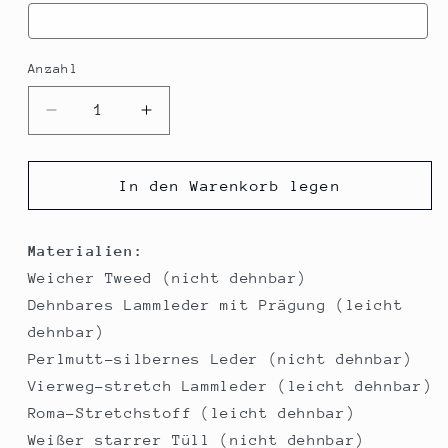
Anzahl
Verringere
Erhöhe
die
die
Menge
Menge
für
für
In den Warenkorb legen
OW
OW
Kiriko
Kiriko
Cosplay
Cosplay
Materialien:
Kostüm
Kostüm
Weicher Tweed (nicht dehnbar)
Dehnbares Lammleder mit Prägung (leicht
dehnbar)
Perlmutt-silbernes Leder (nicht dehnbar)
Vierweg-stretch Lammleder (leicht dehnbar)
Roma-Stretchstoff (leicht dehnbar)
Weißer starrer Tüll (nicht dehnbar)