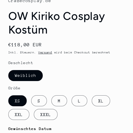
Crazecosplay.de
OW Kiriko Cosplay
Kostüm
Normaler
€118,00 EUR
Preis
Inkl. Steuern.
Versand
wird beim Checkout berechnet
Geschlecht
Weiblich
Größe
XS
S
M
L
XL
XXL
XXXL
Gewünschtes Datum