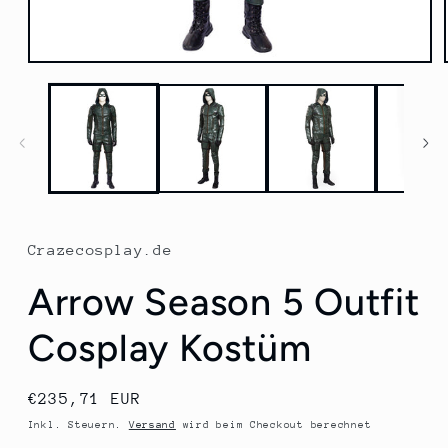
Medien
1
in
Modal
öffnen
Crazecosplay.de
Arrow Season 5 Outfit
Cosplay Kostüm
Normaler
€235,71 EUR
Preis
Inkl. Steuern.
Versand
wird beim Checkout berechnet