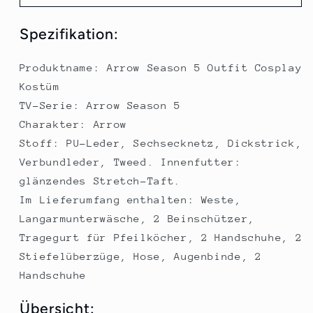
Arrow
Arrow
Season
Season
Spezifikation:
5
5
Outfit
Outfit
Cosplay
Cosplay
Produktname: Arrow Season 5 Outfit Cosplay
Kostüm
Kostüm
Kostüm
TV-Serie: Arrow Season 5
Charakter: Arrow
Stoff: PU-Leder, Sechsecknetz, Dickstrick,
Verbundleder, Tweed. Innenfutter:
glänzendes Stretch-Taft.
Im Lieferumfang enthalten: Weste,
Langarmunterwäsche, 2 Beinschützer,
Tragegurt für Pfeilköcher, 2 Handschuhe, 2
Stiefelüberzüge, Hose, Augenbinde, 2
Handschuhe
Übersicht: