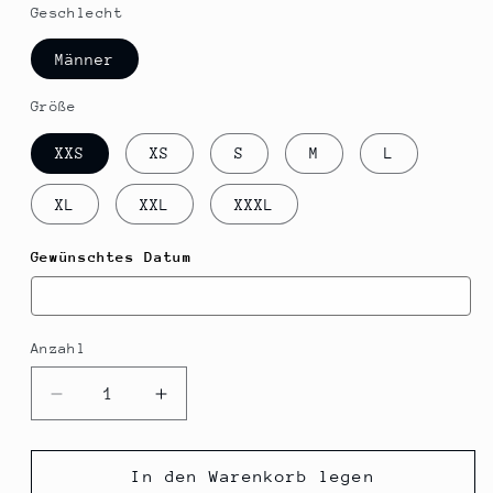
Geschlecht
Männer
Größe
XXS
XS
S
M
L
XL
XXL
XXXL
Gewünschtes Datum
Anzahl
Verringere
Erhöhe
die
die
Menge
Menge
für
für
In den Warenkorb legen